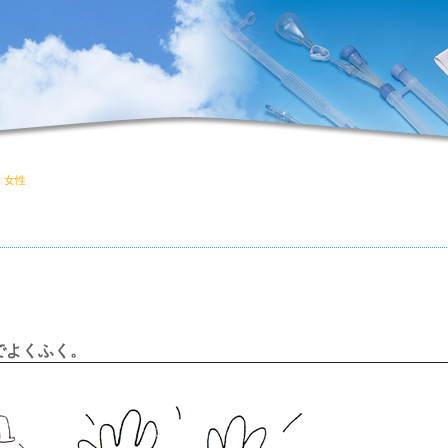
n 女性
綿でよくふく。