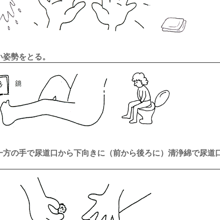
すい姿勢をとる。
もう一方の手で尿道口から下向きに（前から後ろに）清浄綿で尿道