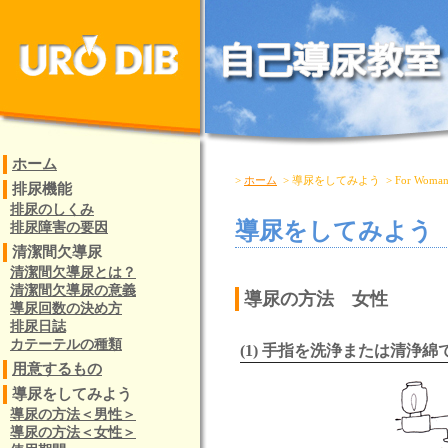
ホーム
>
ホーム
> 導尿をしてみよう > For Woma
排尿機能
排尿のしくみ
導尿をしてみよう
排尿障害の要因
清潔間欠導尿
清潔間欠導尿とは？
清潔間欠導尿の意義
導尿の方法 女性
導尿回数の決め方
排尿日誌
カテーテルの種類
(1) 手指を洗浄または清浄
用意するもの
導尿をしてみよう
導尿の方法＜男性＞
導尿の方法＜女性＞