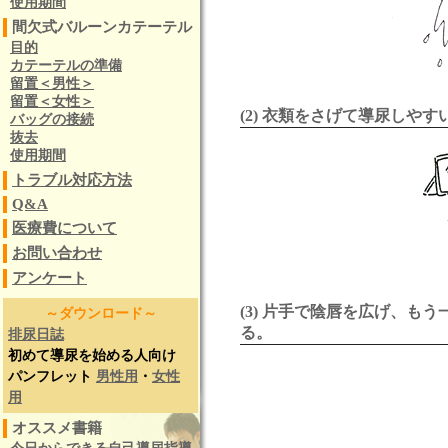
使用期間
間欠式バルーンカテーテル
目的
カテーテルの準備
留置＜男性＞
留置＜女性＞
(2) 衣類をさげて導尿しや
バッグの接続
抜去
使用期間
トラブル対応方法
Q&A
医療費について
お問い合わせ
アンケート
(3) 片手で陰唇を広げ、
～ダウンロード～
る。
排尿日誌
初めて導尿を始める人向け
パンフレット
男性用
・
女性
用
オススメ書籍